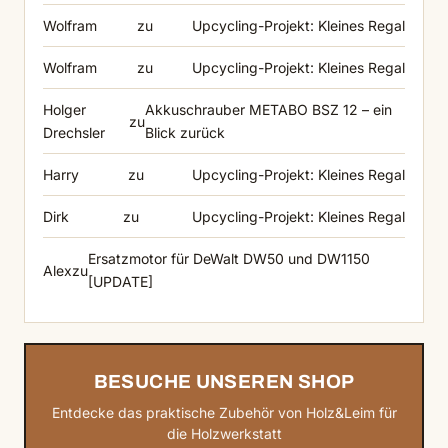
Wolfram
zu
Upcycling-Projekt: Kleines Regal
Wolfram
zu
Upcycling-Projekt: Kleines Regal
Holger
Akkuschrauber METABO BSZ 12 – ein
zu
Drechsler
Blick zurück
Harry
zu
Upcycling-Projekt: Kleines Regal
Dirk
zu
Upcycling-Projekt: Kleines Regal
Ersatzmotor für DeWalt DW50 und DW1150
Alex
zu
[UPDATE]
BESUCHE UNSEREN SHOP
Entdecke das praktische Zubehör von Holz&Leim für
die Holzwerkstatt