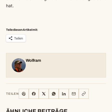
hat.
Teile diesen Artikel mit:
Teilen
Wolfram
PINTEREST
FACEBOOK
X
WHATSAPP
LINKEDIN
E-
LINK
TEILEN
MAIL
KOPIEREN
ÄHNLICHE BEITRÄGE