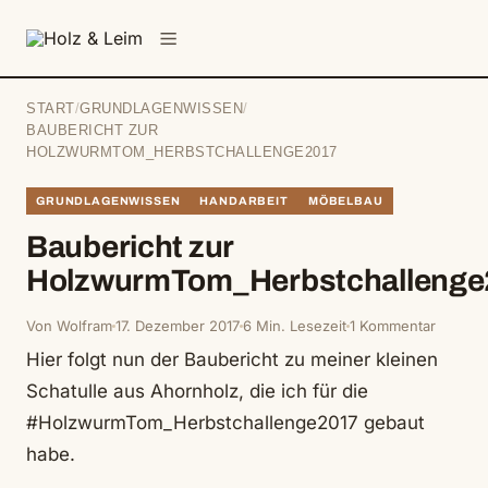
springen
Menü
START
/
GRUNDLAGENWISSEN
/
BAUBERICHT ZUR
HOLZWURMTOM_HERBSTCHALLENGE2017
GRUNDLAGENWISSEN
HANDARBEIT
MÖBELBAU
Baubericht zur
HolzwurmTom_Herbstchalleng
Von Wolfram
17. Dezember 2017
6 Min. Lesezeit
1 Kommentar
Hier folgt nun der Baubericht zu meiner kleinen
Schatulle aus Ahornholz, die ich für die
#HolzwurmTom_Herbstchallenge2017 gebaut
habe.