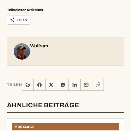
Teile diesen Artikel mit:
Teilen
Wolfram
PINTEREST
FACEBOOK
X
WHATSAPP
LINKEDIN
E-
LINK
TEILEN
MAIL
KOPIEREN
ÄHNLICHE BEITRÄGE
MÖBELBAU