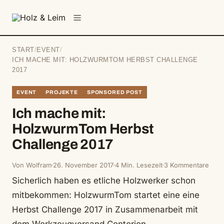
springen
Menü
START
/
EVENT
/
ICH MACHE MIT: HOLZWURMTOM HERBST CHALLENGE
2017
EVENT
PROJEKTE
SPONSORED POST
Ich mache mit:
HolzwurmTom Herbst
Challenge 2017
Von Wolfram
26. November 2017
4 Min. Lesezeit
3 Kommentare
Sicherlich haben es etliche Holzwerker schon
mitbekommen: HolzwurmTom startet eine eine
Herbst Challenge 2017 in Zusammenarbeit mit