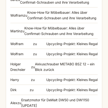
Confirmat-Schrauben und ihre Verarbeitung
Know-How für Möbelbauer: Alles über
Wolfram
zu
Confirmat-Schrauben und ihre Verarbeitung
Know-How für Möbelbauer: Alles über
Martin
zu
Confirmat-Schrauben und ihre Verarbeitung
Wolfram
zu
Upcycling-Projekt: Kleines Regal
Wolfram
zu
Upcycling-Projekt: Kleines Regal
Holger
Akkuschrauber METABO BSZ 12 – ein
zu
Drechsler
Blick zurück
Harry
zu
Upcycling-Projekt: Kleines Regal
Dirk
zu
Upcycling-Projekt: Kleines Regal
Ersatzmotor für DeWalt DW50 und DW1150
Alex
zu
[UPDATE]