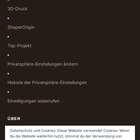
3D-Druck
ShaperOrigin
Top-Projekt
Privatsphäre-Einstellungen ändern
Historie der Privatsphäre-Einstellungen
Einwilligungen widerrufen
ÜBER
Datenschutz
Datenschutz und Cookies: Diese Website verwendet Cookies. Wenn
du die Website weiterhin nutzt, stimmst du der Verwendung von