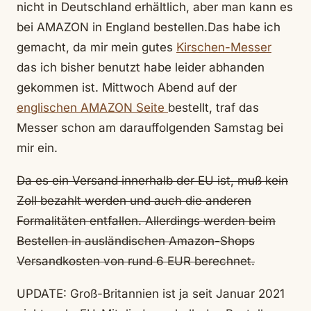
nicht in Deutschland erhältlich, aber man kann es
bei AMAZON in England bestellen.
Das habe ich
gemacht, da mir mein gutes
Kirschen-Messer
das ich bisher benutzt habe leider abhanden
gekommen ist. Mittwoch Abend auf der
englischen AMAZON Seite
bestellt, traf das
Messer schon am darauffolgenden Samstag bei
mir ein.
Da es ein Versand innerhalb der EU ist, muß kein
Zoll bezahlt werden und auch die anderen
Formalitäten entfallen. Allerdings werden beim
Bestellen in ausländischen Amazon-Shops
Versandkosten von rund 6 EUR berechnet.
UPDATE: Groß-Britannien ist ja seit Januar 2021