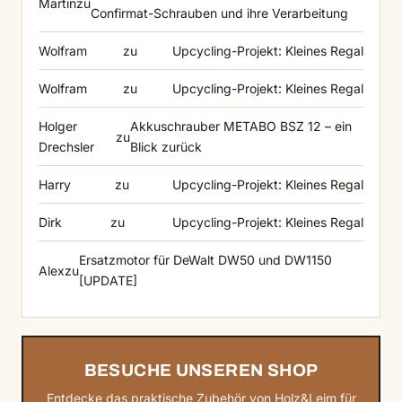
Martin
zu
Confirmat-Schrauben und ihre Verarbeitung
Wolfram
zu
Upcycling-Projekt: Kleines Regal
Wolfram
zu
Upcycling-Projekt: Kleines Regal
Holger
Akkuschrauber METABO BSZ 12 – ein
zu
Drechsler
Blick zurück
Harry
zu
Upcycling-Projekt: Kleines Regal
Dirk
zu
Upcycling-Projekt: Kleines Regal
Ersatzmotor für DeWalt DW50 und DW1150
Alex
zu
[UPDATE]
BESUCHE UNSEREN SHOP
Entdecke das praktische Zubehör von Holz&Leim für