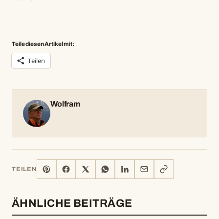
Teile diesen Artikel mit:
Teilen
Wolfram
PINTEREST
FACEBOOK
X
WHATSAPP
LINKEDIN
E-
LINK
TEILEN
MAIL
KOPIEREN
ÄHNLICHE BEITRÄGE