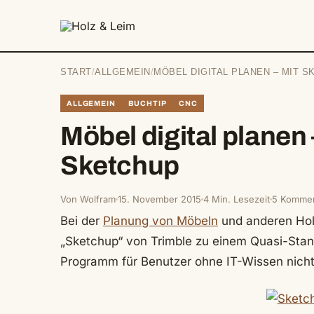
springen
START
/
ALLGEMEIN
/
MÖBEL DIGITAL PLANEN – MIT 
ALLGEMEIN
BUCHTIP
CNC
Möbel digital planen 
Sketchup
Von Wolfram
15. November 2015
4 Min. Lesezeit
5 Kommen
Bei der
Planung von Möbeln
und anderen Hol
„Sketchup“ von Trimble zu einem Quasi-Standa
Programm für Benutzer ohne IT-Wissen nicht