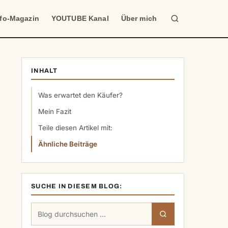
Suche
nfo-Magazin
YOUTUBE Kanal
Über mich
INHALT
Was erwartet den Käufer?
Mein Fazit
Teile diesen Artikel mit:
Ähnliche Beiträge
SUCHE IN DIESEM BLOG:
Suchen
Suchen
nach: