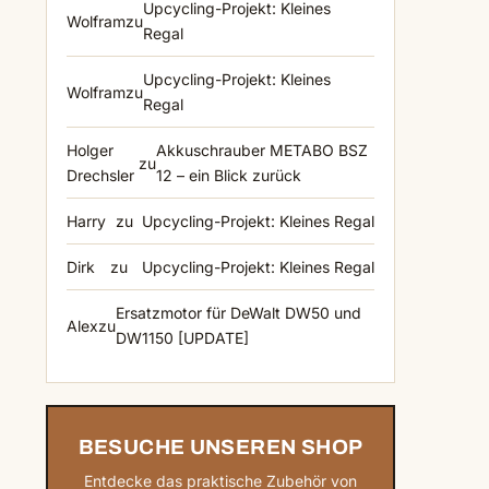
Upcycling-Projekt: Kleines
Wolfram
zu
Regal
Upcycling-Projekt: Kleines
Wolfram
zu
Regal
Holger
Akkuschrauber METABO BSZ
zu
Drechsler
12 – ein Blick zurück
Harry
zu
Upcycling-Projekt: Kleines Regal
Dirk
zu
Upcycling-Projekt: Kleines Regal
Ersatzmotor für DeWalt DW50 und
Alex
zu
DW1150 [UPDATE]
BESUCHE UNSEREN SHOP
Entdecke das praktische Zubehör von