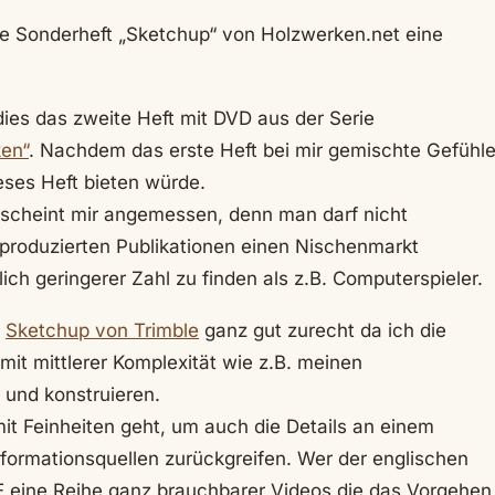
iche Sonderheft „Sketchup“ von Holzwerken.net eine
dies das zweite Heft mit DVD aus der Serie
en“
. Nachdem das erste Heft bei mir gemischte Gefühl
eses Heft bieten würde.
rscheint mir angemessen, denn man darf nicht
produzierten Publikationen einen Nischenmarkt
ich geringerer Zahl zu finden als z.B. Computerspieler.
m
Sketchup von Trimble
ganz gut zurecht da ich die
it mittlerer Komplexität wie z.B. meinen
 und konstruieren.
it Feinheiten geht, um auch die Details an einem
formationsquellen zurückgreifen. Wer der englischen
E eine Reihe ganz brauchbarer Videos die das Vorgehen