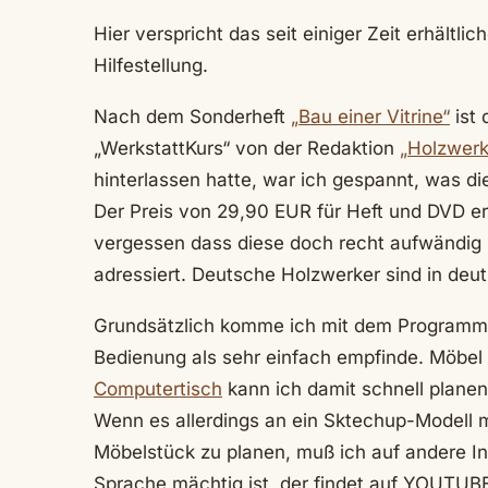
Hier verspricht das seit einiger Zeit erhältl
Hilfestellung.
Nach dem Sonderheft
„Bau einer Vitrine“
ist 
„WerkstattKurs“ von der Redaktion
„Holzwerk
hinterlassen hatte, war ich gespannt, was di
Der Preis von 29,90 EUR für Heft und DVD e
vergessen dass diese doch recht aufwändig 
adressiert. Deutsche Holzwerker sind in deutl
Grundsätzlich komme ich mit dem Program
Bedienung als sehr einfach empfinde. Möbel m
Computertisch
kann ich damit schnell planen
Wenn es allerdings an ein Sktechup-Modell m
Möbelstück zu planen, muß ich auf andere In
Sprache mächtig ist, der findet auf YOUTUB