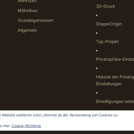
Werkstatt
3D-Druck
Möbelbau
Grundlagenwissen
ShaperOrigin
Allgemein
Top-Projekt
Privatsphäre-Einst
Historie der Privat
Einstellungen
Einwilligungen wide
 Website weiterhin nutzt, stimmst du der Verwendung von Cookies zu.
u hier:
Cookie-Richtlinie