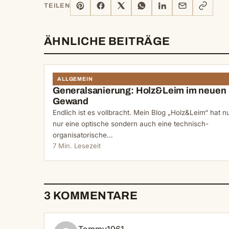
PINTEREST
FACEBOOK
X
WHATSAPP
LINKEDIN
E-
LINK
TEILEN
MAIL
KOPIERE
ÄHNLICHE BEITRÄGE
ALLGEMEIN
Generalsanierung: Holz&Leim im neuen
Gewand
Endlich ist es vollbracht. Mein Blog „Holz&Leim“ hat n
nur eine optische sondern auch eine technisch-
organisatorische…
7 Min. Lesezeit
3 KOMMENTARE
Tommy1961