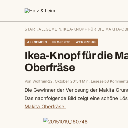
springen
START
/
ALLGEMEIN
/
IKEA-KNOPF FÜR DIE MAKITA-O
ALLGEMEIN
PROJEKTE
WERKZEUG
Ikea-Knopf für die Ma
Oberfräse
Von Wolfram
22. Oktober 2015
1 Min. Lesezeit
3 Kommenta
Die Gewinner der Verlosung der Makita Grundp
Das nachfolgende Bild zeigt eine schöne Lös
Makita Oberfräse.