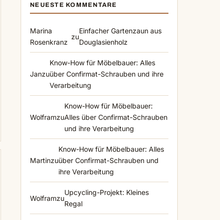
NEUESTE KOMMENTARE
Marina
Einfacher Gartenzaun aus
zu
Rosenkranz
Douglasienholz
Know-How für Möbelbauer: Alles
Jan
zu
über Confirmat-Schrauben und ihre
Verarbeitung
Know-How für Möbelbauer:
Wolfram
zu
Alles über Confirmat-Schrauben
und ihre Verarbeitung
Know-How für Möbelbauer: Alles
Martin
zu
über Confirmat-Schrauben und
ihre Verarbeitung
Upcycling-Projekt: Kleines
Wolfram
zu
Regal