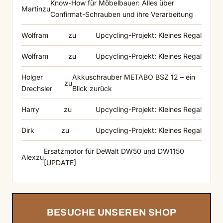
Know-How für Möbelbauer: Alles über
Martin
zu
Confirmat-Schrauben und ihre Verarbeitung
Wolfram
zu
Upcycling-Projekt: Kleines Regal
Wolfram
zu
Upcycling-Projekt: Kleines Regal
Holger
Akkuschrauber METABO BSZ 12 – ein
zu
Drechsler
Blick zurück
Harry
zu
Upcycling-Projekt: Kleines Regal
Dirk
zu
Upcycling-Projekt: Kleines Regal
Ersatzmotor für DeWalt DW50 und DW1150
Alex
zu
[UPDATE]
BESUCHE UNSEREN SHOP