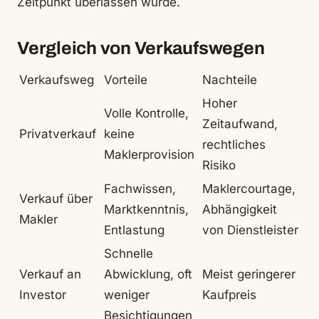
Zeitpunkt überlassen wurde.
Vergleich von Verkaufswegen
Verkaufsweg
Vorteile
Nachteile
Hoher
Volle Kontrolle,
Zeitaufwand,
Privatverkauf
keine
rechtliches
Maklerprovision
Risiko
Fachwissen,
Maklercourtage,
Verkauf über
Marktkenntnis,
Abhängigkeit
Makler
Entlastung
von Dienstleister
Schnelle
Verkauf an
Abwicklung, oft
Meist geringerer
Investor
weniger
Kaufpreis
Besichtigungen