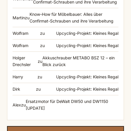
Confirmat-Schrauben und ihre Verarbeitung
Know-How für Möbelbauer: Alles über
Martin
zu
Confirmat-Schrauben und ihre Verarbeitung
Wolfram
zu
Upcycling-Projekt: Kleines Regal
Wolfram
zu
Upcycling-Projekt: Kleines Regal
Holger
Akkuschrauber METABO BSZ 12 – ein
zu
Drechsler
Blick zurück
Harry
zu
Upcycling-Projekt: Kleines Regal
Dirk
zu
Upcycling-Projekt: Kleines Regal
Ersatzmotor für DeWalt DW50 und DW1150
Alex
zu
[UPDATE]