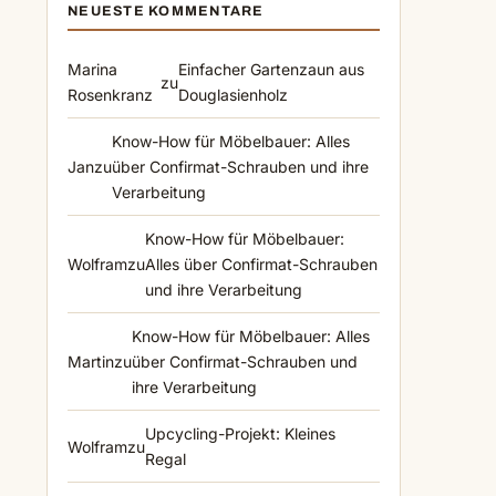
NEUESTE KOMMENTARE
Marina
Einfacher Gartenzaun aus
zu
Rosenkranz
Douglasienholz
Know-How für Möbelbauer: Alles
Jan
zu
über Confirmat-Schrauben und ihre
Verarbeitung
Know-How für Möbelbauer:
Wolfram
zu
Alles über Confirmat-Schrauben
und ihre Verarbeitung
Know-How für Möbelbauer: Alles
Martin
zu
über Confirmat-Schrauben und
ihre Verarbeitung
Upcycling-Projekt: Kleines
Wolfram
zu
Regal