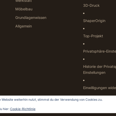
Werkstatt
3D-Druck
Möbelbau
Grundlagenwissen
ShaperOrigin
Allgemein
Top-Projekt
Privatsphäre-Einst
Historie der Privat
Einstellungen
Einwilligungen wide
 Website weiterhin nutzt, stimmst du der Verwendung von Cookies zu.
u hier:
Cookie-Richtlinie