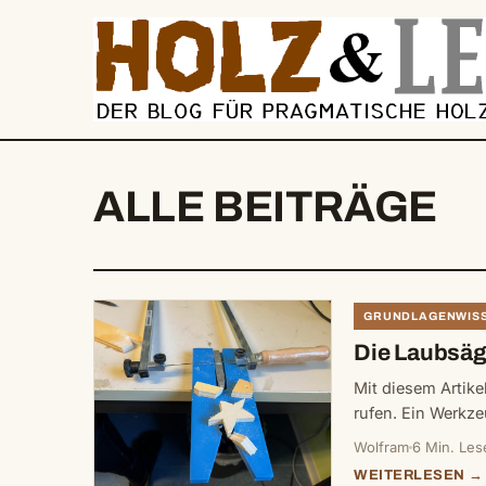
springen
ALLE BEITRÄGE
GRUNDLAGENWIS
Die Laubsäg
Mit diesem Artike
rufen. Ein Werkz
Wolfram
6 Min. Les
WEITERLESEN →