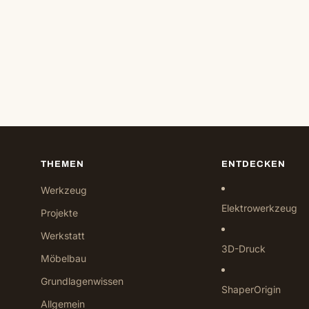
THEMEN
ENTDECKEN
Werkzeug
Elektrowerkzeug
Projekte
Werkstatt
3D-Druck
Möbelbau
Grundlagenwissen
ShaperOrigin
Allgemein