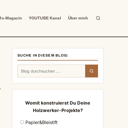
Suche
nfo-Magazin
YOUTUBE Kanal
Über mich
SUCHE IN DIESEM BLOG:
Suchen
Suchen
nach:
Womit konstruierst Du Deine
Holzwerker-Projekte?
Papier&Bleistift