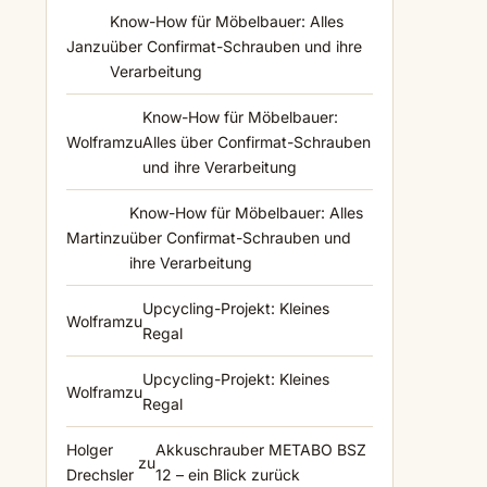
Know-How für Möbelbauer: Alles
Jan
zu
über Confirmat-Schrauben und ihre
Verarbeitung
Know-How für Möbelbauer:
Wolfram
zu
Alles über Confirmat-Schrauben
und ihre Verarbeitung
Know-How für Möbelbauer: Alles
Martin
zu
über Confirmat-Schrauben und
ihre Verarbeitung
Upcycling-Projekt: Kleines
Wolfram
zu
Regal
Upcycling-Projekt: Kleines
Wolfram
zu
Regal
Holger
Akkuschrauber METABO BSZ
zu
Drechsler
12 – ein Blick zurück