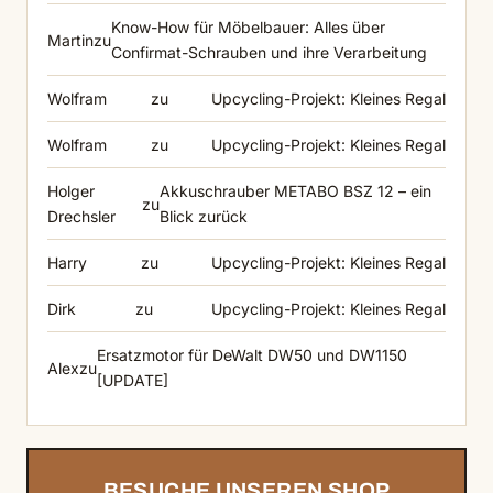
Know-How für Möbelbauer: Alles über
Martin
zu
Confirmat-Schrauben und ihre Verarbeitung
Wolfram
zu
Upcycling-Projekt: Kleines Regal
Wolfram
zu
Upcycling-Projekt: Kleines Regal
Holger
Akkuschrauber METABO BSZ 12 – ein
zu
Drechsler
Blick zurück
Harry
zu
Upcycling-Projekt: Kleines Regal
Dirk
zu
Upcycling-Projekt: Kleines Regal
Ersatzmotor für DeWalt DW50 und DW1150
Alex
zu
[UPDATE]
BESUCHE UNSEREN SHOP