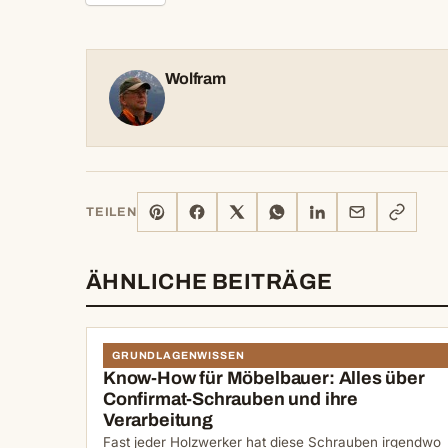
Wolfram
PINTEREST
FACEBOOK
X
WHATSAPP
LINKEDIN
E-
LINK
TEILEN
MAIL
KOPIERE
ÄHNLICHE BEITRÄGE
GRUNDLAGENWISSEN
Know-How für Möbelbauer: Alles über
Confirmat-Schrauben und ihre
Verarbeitung
Fast jeder Holzwerker hat diese Schrauben irgendwo