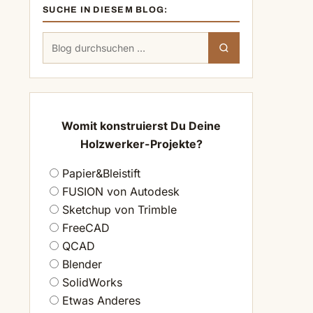
SUCHE IN DIESEM BLOG:
Suchen
Suchen
nach:
Womit konstruierst Du Deine
Holzwerker-Projekte?
Papier&Bleistift
FUSION von Autodesk
Sketchup von Trimble
FreeCAD
QCAD
Blender
SolidWorks
Etwas Anderes