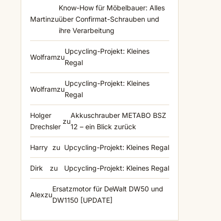
Know-How für Möbelbauer: Alles
Martin
zu
über Confirmat-Schrauben und
ihre Verarbeitung
Upcycling-Projekt: Kleines
Wolfram
zu
Regal
Upcycling-Projekt: Kleines
Wolfram
zu
Regal
Holger
Akkuschrauber METABO BSZ
zu
Drechsler
12 – ein Blick zurück
Harry
zu
Upcycling-Projekt: Kleines Regal
Dirk
zu
Upcycling-Projekt: Kleines Regal
Ersatzmotor für DeWalt DW50 und
Alex
zu
DW1150 [UPDATE]