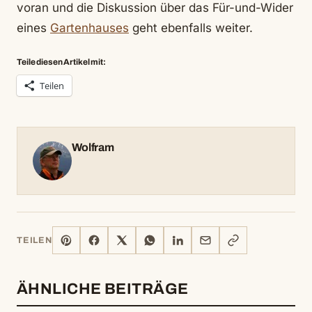
voran und die Diskussion über das Für-und-Wider
eines
Gartenhauses
geht ebenfalls weiter.
Teile diesen Artikel mit:
Teilen
Wolfram
PINTEREST
FACEBOOK
X
WHATSAPP
LINKEDIN
E-
LINK
TEILEN
MAIL
KOPIEREN
ÄHNLICHE BEITRÄGE