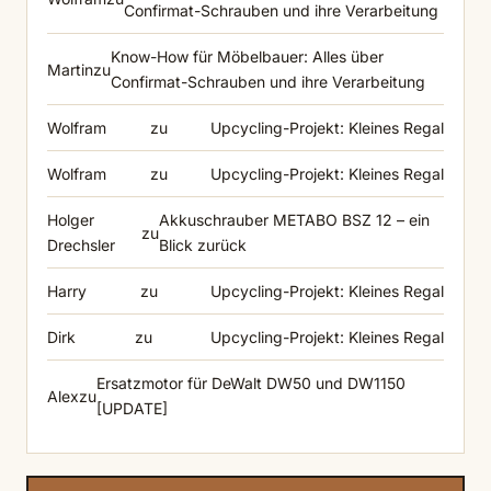
Confirmat-Schrauben und ihre Verarbeitung
Know-How für Möbelbauer: Alles über
Martin
zu
Confirmat-Schrauben und ihre Verarbeitung
Wolfram
zu
Upcycling-Projekt: Kleines Regal
Wolfram
zu
Upcycling-Projekt: Kleines Regal
Holger
Akkuschrauber METABO BSZ 12 – ein
zu
Drechsler
Blick zurück
Harry
zu
Upcycling-Projekt: Kleines Regal
Dirk
zu
Upcycling-Projekt: Kleines Regal
Ersatzmotor für DeWalt DW50 und DW1150
Alex
zu
[UPDATE]