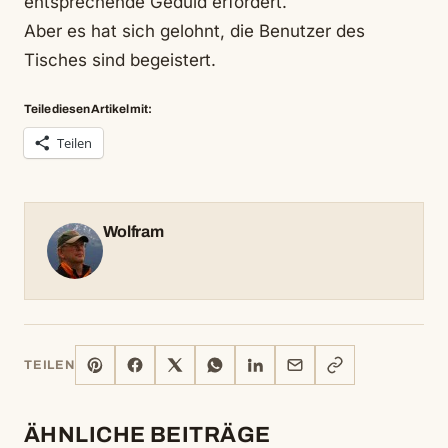
entsprechende Geduld erfordert.
Aber es hat sich gelohnt, die Benutzer des
Tisches sind begeistert.
Teile diesen Artikel mit:
Teilen
Wolfram
PINTEREST
FACEBOOK
X
WHATSAPP
LINKEDIN
E-
LINK
TEILEN
MAIL
KOPIEREN
ÄHNLICHE BEITRÄGE