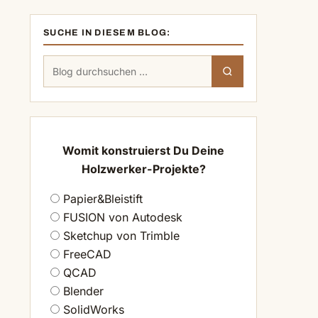
SUCHE IN DIESEM BLOG:
Suchen
Suchen
nach:
Womit konstruierst Du Deine
Holzwerker-Projekte?
Papier&Bleistift
FUSION von Autodesk
Sketchup von Trimble
FreeCAD
QCAD
Blender
SolidWorks