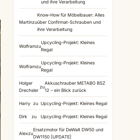
und ihre Verarbeitung
Know-How für Möbelbauer: Alles
Martin
zu
über Confirmat-Schrauben und
ihre Verarbeitung
Upcycling-Projekt: Kleines
Wolfram
zu
Regal
Upcycling-Projekt: Kleines
Wolfram
zu
Regal
Holger
Akkuschrauber METABO BSZ
zu
Drechsler
12 – ein Blick zurück
Harry
zu
Upcycling-Projekt: Kleines Regal
Dirk
zu
Upcycling-Projekt: Kleines Regal
Ersatzmotor für DeWalt DW50 und
Alex
zu
DW1150 [UPDATE]