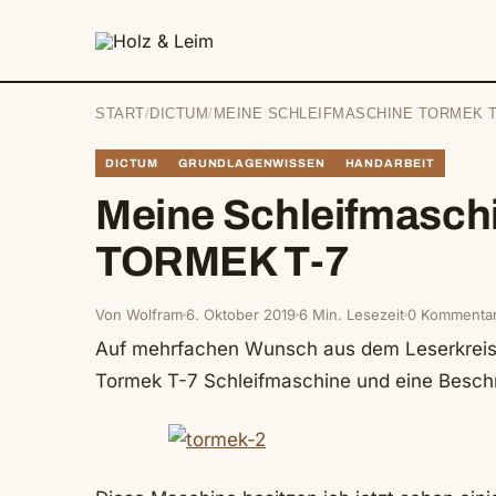
springen
START
/
DICTUM
/
MEINE SCHLEIFMASCHINE TORMEK T
DICTUM
GRUNDLAGENWISSEN
HANDARBEIT
Meine Schleifmasch
TORMEK T-7
Von Wolfram
6. Oktober 2019
6 Min. Lesezeit
0 Kommenta
Auf mehrfachen Wunsch aus dem Leserkreis fo
Tormek T-7 Schleifmaschine und eine Beschr