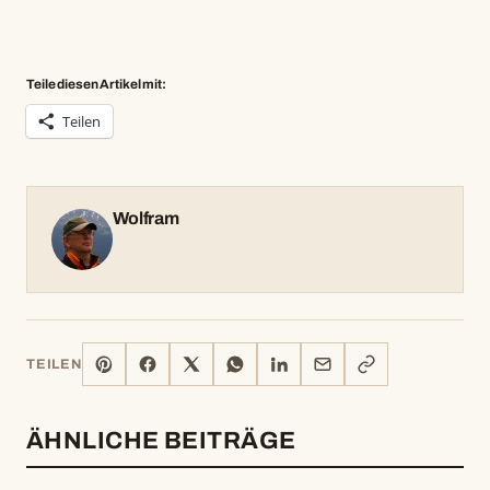
Teile diesen Artikel mit:
Teilen
Wolfram
PINTEREST
FACEBOOK
X
WHATSAPP
LINKEDIN
E-
LINK
TEILEN
MAIL
KOPIEREN
ÄHNLICHE BEITRÄGE