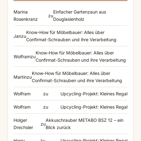
Marina
Einfacher Gartenzaun aus
zu
Rosenkranz
Douglasienholz
Know-How für Möbelbauer: Alles über
Jan
zu
Confirmat-Schrauben und ihre Verarbeitung
Know-How für Möbelbauer: Alles über
Wolfram
zu
Confirmat-Schrauben und ihre Verarbeitung
Know-How für Möbelbauer: Alles über
Martin
zu
Confirmat-Schrauben und ihre Verarbeitung
Wolfram
zu
Upcycling-Projekt: Kleines Regal
Wolfram
zu
Upcycling-Projekt: Kleines Regal
Holger
Akkuschrauber METABO BSZ 12 – ein
zu
Drechsler
Blick zurück
Harry
zu
Upcycling-Projekt: Kleines Regal