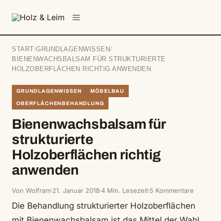
springen
Menü
START
/
GRUNDLAGENWISSEN
/
BIENENWACHSBALSAM FÜR STRUKTURIERTE
HOLZOBERFLÄCHEN RICHTIG ANWENDEN
GRUNDLAGENWISSEN
MÖBELBAU
OBERFLÄCHENBEHANDLUNG
Bienenwachsbalsam für
strukturierte
Holzoberflächen richtig
anwenden
Von Wolfram
21. Januar 2018
4 Min. Lesezeit
5 Kommentare
Die Behandlung strukturierter Holzoberflächen
mit Bienenwachsbalsam ist das Mittel der Wahl,