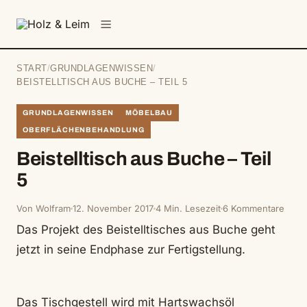
springen
Menü
START
/
GRUNDLAGENWISSEN
/
BEISTELLTISCH AUS BUCHE – TEIL 5
GRUNDLAGENWISSEN
MÖBELBAU
OBERFLÄCHENBEHANDLUNG
Beistelltisch aus Buche – Teil
5
Von Wolfram
12. November 2017
4 Min. Lesezeit
6 Kommentare
Das Projekt des Beistelltisches aus Buche geht
jetzt in seine Endphase zur Fertigstellung.
Das Tischgestell wird mit Hartswachsöl