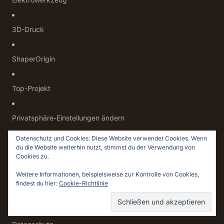
3D-Druck
ShaperOrigin
Top-Projekt
Privatsphäre-Einstellungen ändern
Datenschutz und Cookies: Diese Website verwendet Cookies. Wenn
Historie der Privatsphäre-Einstellungen
du die Website weiterhin nutzt, stimmst du der Verwendung von
Cookies zu.
Weitere Informationen, beispielsweise zur Kontrolle von Cookies,
Einwilligungen widerrufen
findest du hier:
Cookie-Richtlinie
ÜBER