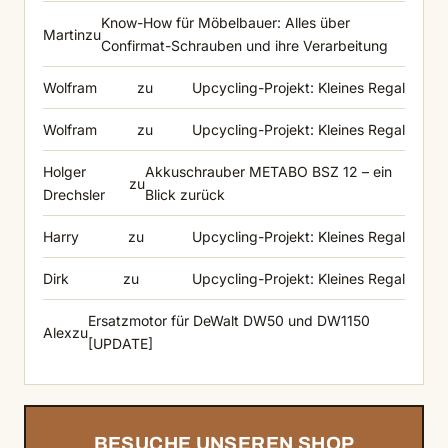
Know-How für Möbelbauer: Alles über
Martin
zu
Confirmat-Schrauben und ihre Verarbeitung
Wolfram
zu
Upcycling-Projekt: Kleines Regal
Wolfram
zu
Upcycling-Projekt: Kleines Regal
Holger
Akkuschrauber METABO BSZ 12 – ein
zu
Drechsler
Blick zurück
Harry
zu
Upcycling-Projekt: Kleines Regal
Dirk
zu
Upcycling-Projekt: Kleines Regal
Ersatzmotor für DeWalt DW50 und DW1150
Alex
zu
[UPDATE]
BESUCHE UNSEREN SHOP