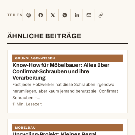
PINTEREST
FACEBOOK
X
WHATSAPP
LINKEDIN
E-
LINK
TEILEN
MAIL
KOPIEREN
ÄHNLICHE BEITRÄGE
GRUNDLAGENWISSEN
Know-How für Möbelbauer: Alles über
Confirmat-Schrauben und ihre
Verarbeitung
Fast jeder Holzwerker hat diese Schrauben irgendwo
herumliegen, aber kaum jemand benutzt sie: Confirmat
Schrauben –…
11 Min. Lesezeit
MÖBELBAU
Upcycling-Projekt: Kleines Regal