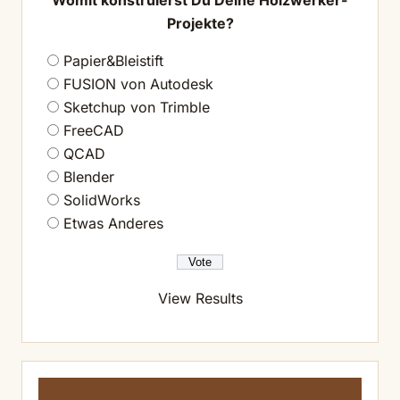
Womit konstruierst Du Deine Holzwerker-
Projekte?
Papier&Bleistift
FUSION von Autodesk
Sketchup von Trimble
FreeCAD
QCAD
Blender
SolidWorks
Etwas Anderes
View Results