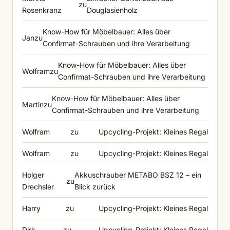
zu
Rosenkranz
Douglasienholz
Know-How für Möbelbauer: Alles über
Jan
zu
Confirmat-Schrauben und ihre Verarbeitung
Know-How für Möbelbauer: Alles über
Wolfram
zu
Confirmat-Schrauben und ihre Verarbeitung
Know-How für Möbelbauer: Alles über
Martin
zu
Confirmat-Schrauben und ihre Verarbeitung
Wolfram
zu
Upcycling-Projekt: Kleines Regal
Wolfram
zu
Upcycling-Projekt: Kleines Regal
Holger
Akkuschrauber METABO BSZ 12 – ein
zu
Drechsler
Blick zurück
Harry
zu
Upcycling-Projekt: Kleines Regal
Dirk
zu
Upcycling-Projekt: Kleines Regal