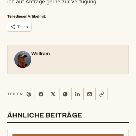
ich auf Anfrage gerne zur Verfügung.
Teile diesen Artikel mit:
Teilen
Wolfram
PINTEREST
FACEBOOK
X
WHATSAPP
LINKEDIN
E-
LINK
TEILEN
MAIL
KOPIEREN
ÄHNLICHE BEITRÄGE