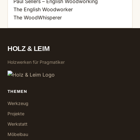
Paul Sellers – English Woodworking
The English Woodworker
The WoodWhisperer
HOLZ & LEIM
Holzwerken für Pragmatiker
THEMEN
Werkzeug
Projekte
Werkstatt
Möbelbau