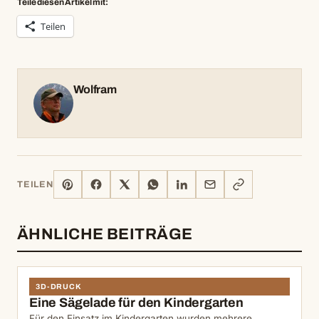
Teile diesen Artikel mit:
Teilen
Wolfram
PINTEREST
FACEBOOK
X
WHATSAPP
LINKEDIN
E-
LINK
TEILEN
MAIL
KOPIEREN
ÄHNLICHE BEITRÄGE
3D-DRUCK
Eine Sägelade für den Kindergarten
Für den Einsatz im Kindergarten wurden mehrere