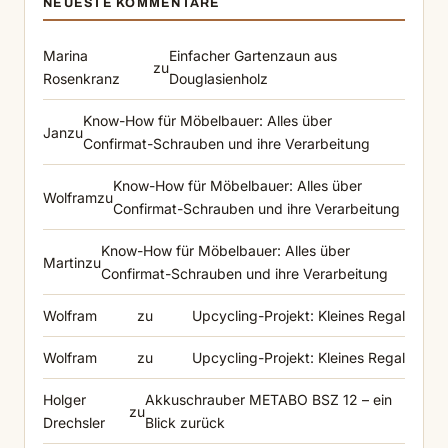
NEUESTE KOMMENTARE
Marina
Einfacher Gartenzaun aus
zu
Rosenkranz
Douglasienholz
Know-How für Möbelbauer: Alles über
Jan
zu
Confirmat-Schrauben und ihre Verarbeitung
Know-How für Möbelbauer: Alles über
Wolfram
zu
Confirmat-Schrauben und ihre Verarbeitung
Know-How für Möbelbauer: Alles über
Martin
zu
Confirmat-Schrauben und ihre Verarbeitung
Wolfram
zu
Upcycling-Projekt: Kleines Regal
Wolfram
zu
Upcycling-Projekt: Kleines Regal
Holger
Akkuschrauber METABO BSZ 12 – ein
zu
Drechsler
Blick zurück