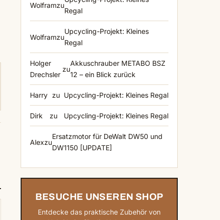
Wolfram
zu
Regal
Upcycling-Projekt: Kleines
Wolfram
zu
Regal
Holger
Akkuschrauber METABO BSZ
zu
Drechsler
12 – ein Blick zurück
Harry
zu
Upcycling-Projekt: Kleines Regal
Dirk
zu
Upcycling-Projekt: Kleines Regal
Ersatzmotor für DeWalt DW50 und
Alex
zu
DW1150 [UPDATE]
BESUCHE UNSEREN SHOP
Entdecke das praktische Zubehör von