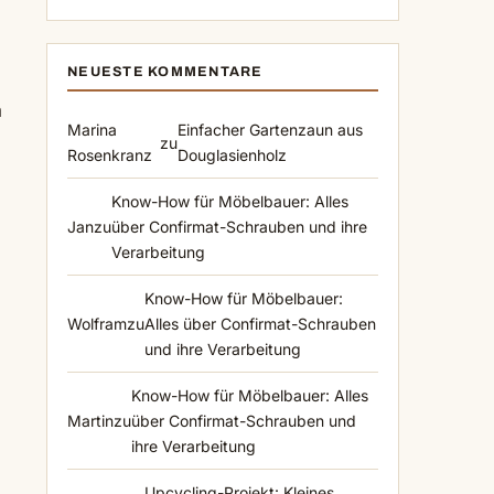
NEUESTE KOMMENTARE
n
Marina
Einfacher Gartenzaun aus
zu
Rosenkranz
Douglasienholz
Know-How für Möbelbauer: Alles
Jan
zu
über Confirmat-Schrauben und ihre
Verarbeitung
Know-How für Möbelbauer:
Wolfram
zu
Alles über Confirmat-Schrauben
und ihre Verarbeitung
Know-How für Möbelbauer: Alles
Martin
zu
über Confirmat-Schrauben und
ihre Verarbeitung
Upcycling-Projekt: Kleines