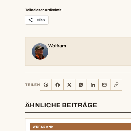
Teile diesen Artikel mit:
Teilen
Wolfram
PINTEREST
FACEBOOK
X
WHATSAPP
LINKEDIN
E-
LINK
TEILEN
MAIL
KOPIERE
ÄHNLICHE BEITRÄGE
WERKBANK