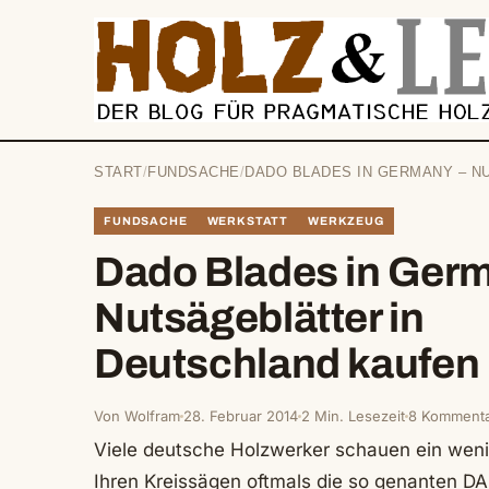
springen
START
/
FUNDSACHE
/
DADO BLADES IN GERMANY – N
FUNDSACHE
WERKSTATT
WERKZEUG
Dado Blades in Ger
Nutsägeblätter in
Deutschland kaufen
Von Wolfram
28. Februar 2014
2 Min. Lesezeit
8 Komment
Viele deutsche Holzwerker schauen ein wenig
Ihren Kreissägen oftmals die so genanten D