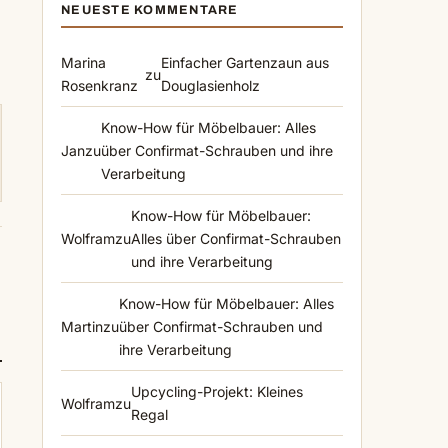
NEUESTE KOMMENTARE
Marina
Einfacher Gartenzaun aus
zu
Rosenkranz
Douglasienholz
Know-How für Möbelbauer: Alles
Jan
zu
über Confirmat-Schrauben und ihre
Verarbeitung
Know-How für Möbelbauer:
Wolfram
zu
Alles über Confirmat-Schrauben
und ihre Verarbeitung
Know-How für Möbelbauer: Alles
Martin
zu
über Confirmat-Schrauben und
ihre Verarbeitung
Upcycling-Projekt: Kleines
Wolfram
zu
Regal