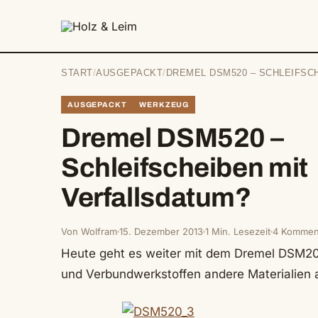
springen
START
/
AUSGEPACKT
/
DREMEL DSM520 – SCHLEIFSC
AUSGEPACKT
WERKZEUG
Dremel DSM520 –
Schleifscheiben mit
Verfallsdatum?
Von Wolfram
15. Dezember 2013
1 Min. Lesezeit
4 Kommen
Heute geht es weiter mit dem Dremel DSM20 T
und Verbundwerkstoffen andere Materialien a