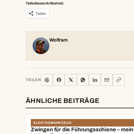
Teile diesen Artikel mit:
Teilen
Wolfram
PINTEREST
FACEBOOK
X
WHATSAPP
LINKEDIN
E-
LINK
TEILEN
MAIL
KOPIERE
ÄHNLICHE BEITRÄGE
ELEKTROWERKZEUG
Zwingen für die Führungsschiene – mein