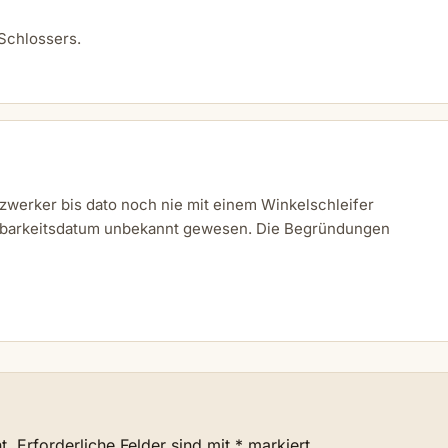
 Schlossers.
lzwerker bis dato noch nie mit einem Winkelschleifer
altbarkeitsdatum unbekannt gewesen. Die Begründungen
t.
Erforderliche Felder sind mit
*
markiert