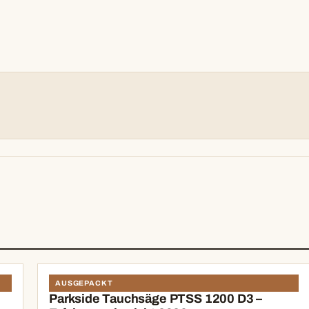
N
AUSGEPACKT
Parkside Tauchsäge PTSS 1200 D3 –