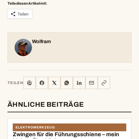
Teile diesen Artikel mit:
Teilen
Wolfram
PINTEREST
FACEBOOK
X
WHATSAPP
LINKEDIN
E-
LINK
TEILEN
MAIL
KOPIEREN
ÄHNLICHE BEITRÄGE
ELEKTROWERKZEUG
Zwingen für die Führungsschiene – mein