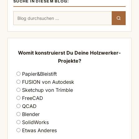
SUCHE IN DIESEM BLOG:
Suchen
Suchen
nach:
Womit konstruierst Du Deine Holzwerker-
Projekte?
Papier&Bleistift
FUSION von Autodesk
Sketchup von Trimble
FreeCAD
QCAD
Blender
SolidWorks
Etwas Anderes