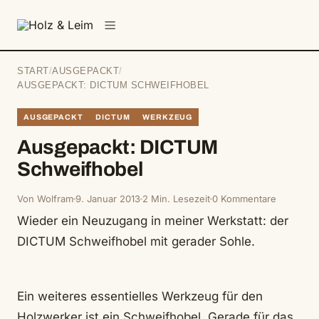
springen
Menü
START
/
AUSGEPACKT
/
AUSGEPACKT: DICTUM SCHWEIFHOBEL
AUSGEPACKT
DICTUM
WERKZEUG
Ausgepackt: DICTUM
Schweifhobel
Von Wolfram
9. Januar 2013
2 Min. Lesezeit
0 Kommentare
Wieder ein Neuzugang in meiner Werkstatt: der
DICTUM Schweifhobel mit gerader Sohle.
Ein weiteres essentielles Werkzeug für den
Holzwerker ist ein Schweifhobel. Gerade für das