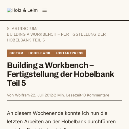
springen
Menü
START
/
DICTUM
/
BUILDING A WORKBENCH – FERTIGSTELLUNG DER
HOBELBANK TEIL 5
DICTUM
HOBELBANK
LOSTARTPRESS
Building a Workbench –
Fertigstellung der Hobelbank
Teil 5
Von Wolfram
22. Juli 2012
2 Min. Lesezeit
10 Kommentare
An diesem Wochenende konnte ich nun die
letzten Arbeiten an der Hobelbank durchführen