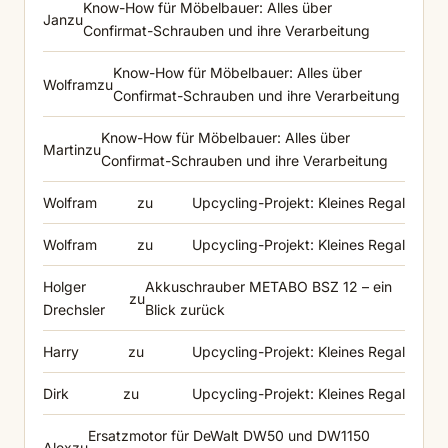
Know-How für Möbelbauer: Alles über
Jan
zu
Confirmat-Schrauben und ihre Verarbeitung
Know-How für Möbelbauer: Alles über
Wolfram
zu
Confirmat-Schrauben und ihre Verarbeitung
Know-How für Möbelbauer: Alles über
Martin
zu
Confirmat-Schrauben und ihre Verarbeitung
Wolfram
zu
Upcycling-Projekt: Kleines Regal
Wolfram
zu
Upcycling-Projekt: Kleines Regal
Holger
Akkuschrauber METABO BSZ 12 – ein
zu
Drechsler
Blick zurück
Harry
zu
Upcycling-Projekt: Kleines Regal
Dirk
zu
Upcycling-Projekt: Kleines Regal
Ersatzmotor für DeWalt DW50 und DW1150
Alex
zu