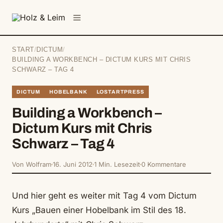
springen
Menü
START
/
DICTUM
/
BUILDING A WORKBENCH – DICTUM KURS MIT CHRIS
SCHWARZ – TAG 4
DICTUM
HOBELBANK
LOSTARTPRESS
Building a Workbench –
Dictum Kurs mit Chris
Schwarz – Tag 4
Von Wolfram
16. Juni 2012
1 Min. Lesezeit
0 Kommentare
Und hier geht es weiter mit Tag 4 vom Dictum
Kurs „Bauen einer Hobelbank im Stil des 18.