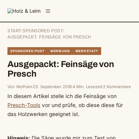
springen
Menü
START
/
SPONSORED POST
/
AUSGEPACKT: FEINSÄGE VON PRESCH
SPONSORED POST
WERBUNG
WERKSTATT
Ausgepackt: Feinsäge von
Presch
Von Wolfram
23. September 2018
4 Min. Lesezeit
2 Kommentare
In diesem Artikel stelle ich die Feinsäge von
Presch-Tools
vor und prüfe, ob diese diese für
das Holzwerken geeignet ist.
Hinweis:
Die Säge wurde mir zum Test von