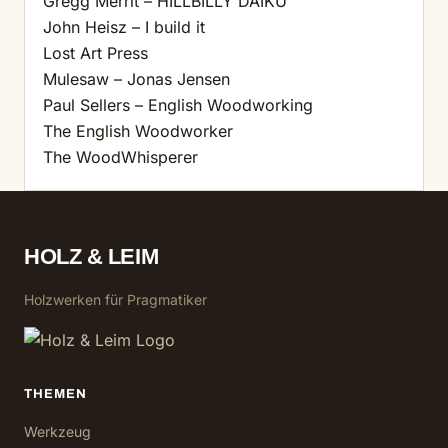
Gregg Merrit – HILLBILLY DAIKU
John Heisz – I build it
Lost Art Press
Mulesaw – Jonas Jensen
Paul Sellers – English Woodworking
The English Woodworker
The WoodWhisperer
HOLZ & LEIM
Holzwerken für Pragmatiker
THEMEN
Werkzeug