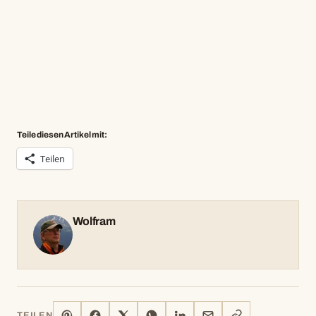
Teile diesen Artikel mit:
Teilen
Wolfram
PINTEREST
FACEBOOK
X
WHATSAPP
LINKEDIN
E-
LINK
TEILEN