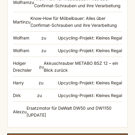
Wolfram
zu
Confirmat-Schrauben und ihre Verarbeitung
Know-How für Möbelbauer: Alles über
Martin
zu
Confirmat-Schrauben und ihre Verarbeitung
Wolfram
zu
Upcycling-Projekt: Kleines Regal
Wolfram
zu
Upcycling-Projekt: Kleines Regal
Holger
Akkuschrauber METABO BSZ 12 – ein
zu
Drechsler
Blick zurück
Harry
zu
Upcycling-Projekt: Kleines Regal
Dirk
zu
Upcycling-Projekt: Kleines Regal
Ersatzmotor für DeWalt DW50 und DW1150
Alex
zu
[UPDATE]