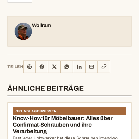
Wolfram
PINTEREST
FACEBOOK
X
WHATSAPP
LINKEDIN
E-
LINK
TEILEN
MAIL
KOPIEREN
ÄHNLICHE BEITRÄGE
GRUNDLAGENWISSEN
Know-How für Möbelbauer: Alles über
Confirmat-Schrauben und ihre
Verarbeitung
Fast jeder Holzwerker hat diese Schrauben irgendwo