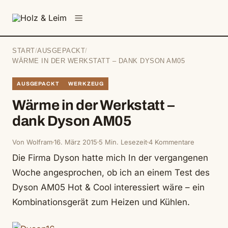
springen
Menü
START
/
AUSGEPACKT
/
WÄRME IN DER WERKSTATT – DANK DYSON AM05
AUSGEPACKT
WERKZEUG
Wärme in der Werkstatt –
dank Dyson AM05
Von Wolfram
16. März 2015
5 Min. Lesezeit
4 Kommentare
Die Firma Dyson hatte mich In der vergangenen
Woche angesprochen, ob ich an einem Test des
Dyson AM05 Hot & Cool interessiert wäre – ein
Kombinationsgerät zum Heizen und Kühlen.