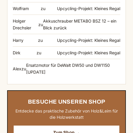
Wolfram
zu
Upcycling-Projekt: Kleines Regal
Holger
Akkuschrauber METABO BSZ 12 – ein
zu
Drechsler
Blick zurück
Harry
zu
Upcycling-Projekt: Kleines Regal
Dirk
zu
Upcycling-Projekt: Kleines Regal
Ersatzmotor für DeWalt DW50 und DW1150
Alex
zu
[UPDATE]
BESUCHE UNSEREN SHOP
Entdecke das praktische Zubehör von Holz&Leim für
die Holzwerkstatt
Zum Shop →