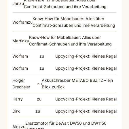
Jan
zu
Confirmat-Schrauben und ihre Verarbeitung
Know-How für Möbelbauer: Alles über
Wolfram
zu
Confirmat-Schrauben und ihre Verarbeitung
Know-How für Möbelbauer: Alles über
Martin
zu
Confirmat-Schrauben und ihre Verarbeitung
Wolfram
zu
Upcycling-Projekt: Kleines Regal
Wolfram
zu
Upcycling-Projekt: Kleines Regal
Holger
Akkuschrauber METABO BSZ 12 – ein
zu
Drechsler
Blick zurück
Harry
zu
Upcycling-Projekt: Kleines Regal
Dirk
zu
Upcycling-Projekt: Kleines Regal
Ersatzmotor für DeWalt DW50 und DW1150
Alex
zu