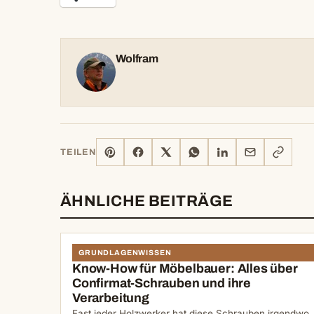
Wolfram
PINTEREST
FACEBOOK
X
WHATSAPP
LINKEDIN
E-
LINK
TEILEN
MAIL
KOPIERE
ÄHNLICHE BEITRÄGE
GRUNDLAGENWISSEN
Know-How für Möbelbauer: Alles über
Confirmat-Schrauben und ihre
Verarbeitung
Fast jeder Holzwerker hat diese Schrauben irgendwo