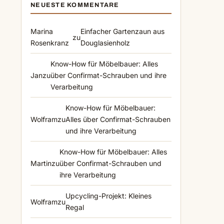
NEUESTE KOMMENTARE
Marina
Einfacher Gartenzaun aus
zu
Rosenkranz
Douglasienholz
Know-How für Möbelbauer: Alles
Jan
zu
über Confirmat-Schrauben und ihre
Verarbeitung
Know-How für Möbelbauer:
Wolfram
zu
Alles über Confirmat-Schrauben
und ihre Verarbeitung
Know-How für Möbelbauer: Alles
Martin
zu
über Confirmat-Schrauben und
ihre Verarbeitung
Upcycling-Projekt: Kleines
Wolfram
zu
Regal