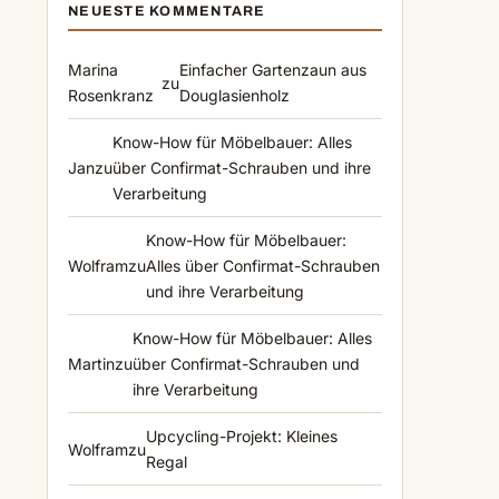
NEUESTE KOMMENTARE
Marina
Einfacher Gartenzaun aus
zu
Rosenkranz
Douglasienholz
Know-How für Möbelbauer: Alles
Jan
zu
über Confirmat-Schrauben und ihre
Verarbeitung
Know-How für Möbelbauer:
Wolfram
zu
Alles über Confirmat-Schrauben
und ihre Verarbeitung
Know-How für Möbelbauer: Alles
Martin
zu
über Confirmat-Schrauben und
ihre Verarbeitung
Upcycling-Projekt: Kleines
Wolfram
zu
Regal