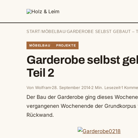
springen
START
/
MÖBELBAU
/
GARDEROBE SELBST GEBAUT – T
MÖBELBAU
PROJEKTE
Garderobe selbst ge
Teil 2
Von Wolfram
28. September 2014
2 Min. Lesezeit
1 Komme
Der Bau der Garderobe ging dieses Wochene
vergangenen Wochenende der Grundkorpus fert
Rückwand.