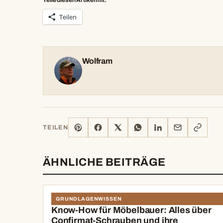
Teile diesen Artikel mit:
Teilen
Wolfram
PINTEREST
FACEBOOK
X
WHATSAPP
LINKEDIN
E-
LINK
TEILEN
MAIL
KOPIERE
ÄHNLICHE BEITRÄGE
GRUNDLAGENWISSEN
Know-How für Möbelbauer: Alles über
Confirmat-Schrauben und ihre