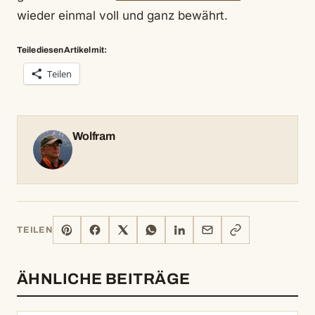
wieder einmal voll und ganz bewährt.
Teile diesen Artikel mit:
Teilen
Wolfram
PINTEREST
FACEBOOK
X
WHATSAPP
LINKEDIN
E-
LINK
TEILEN
MAIL
KOPIEREN
ÄHNLICHE BEITRÄGE