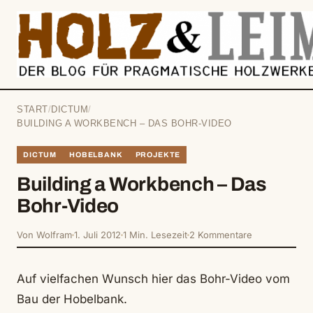
springen
START
/
DICTUM
/
BUILDING A WORKBENCH – DAS BOHR-VIDEO
DICTUM
HOBELBANK
PROJEKTE
Building a Workbench – Das
Bohr-Video
Von Wolfram
1. Juli 2012
1 Min. Lesezeit
2 Kommentare
Auf vielfachen Wunsch hier das Bohr-Video vom
Bau der Hobelbank.