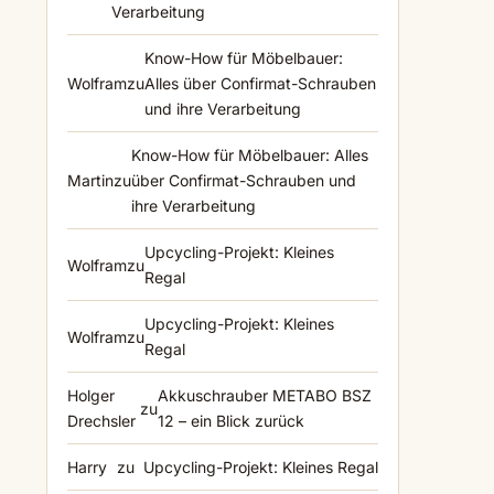
Verarbeitung
Know-How für Möbelbauer:
Wolfram
zu
Alles über Confirmat-Schrauben
und ihre Verarbeitung
Know-How für Möbelbauer: Alles
Martin
zu
über Confirmat-Schrauben und
ihre Verarbeitung
Upcycling-Projekt: Kleines
Wolfram
zu
Regal
Upcycling-Projekt: Kleines
Wolfram
zu
Regal
Holger
Akkuschrauber METABO BSZ
zu
Drechsler
12 – ein Blick zurück
Harry
zu
Upcycling-Projekt: Kleines Regal