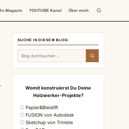
Suche
nfo-Magazin
YOUTUBE Kanal
Über mich
SUCHE IN DIESEM BLOG:
Suchen
Suchen
nach:
Womit konstruierst Du Deine
Holzwerker-Projekte?
Papier&Bleistift
FUSION von Autodesk
Sketchup von Trimble