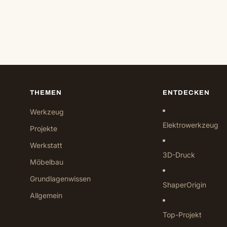
THEMEN
ENTDECKEN
Werkzeug
Elektrowerkzeug
Projekte
Werkstatt
3D-Druck
Möbelbau
Grundlagenwissen
ShaperOrigin
Allgemein
Top-Projekt