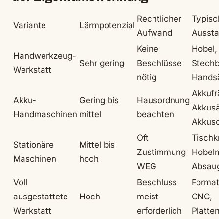
Rechtlicher
Typisc
Variante
Lärmpotenzial
Aufwand
Aussta
Keine
Hobel,
Handwerkzeug-
Sehr gering
Beschlüsse
Stechbe
Werkstatt
nötig
Hands
Akkufr
Akku-
Gering bis
Hausordnung
Akkusä
Handmaschinen
mittel
beachten
Akkusc
Oft
Tischk
Stationäre
Mittel bis
Zustimmung
Hobelm
Maschinen
hoch
WEG
Absau
Voll
Beschluss
Format
ausgestattete
Hoch
meist
CNC,
Werkstatt
erforderlich
Platte