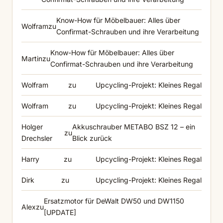
Know-How für Möbelbauer: Alles über
Wolfram
zu
Confirmat-Schrauben und ihre Verarbeitung
Know-How für Möbelbauer: Alles über
Martin
zu
Confirmat-Schrauben und ihre Verarbeitung
Wolfram
zu
Upcycling-Projekt: Kleines Regal
Wolfram
zu
Upcycling-Projekt: Kleines Regal
Holger
Akkuschrauber METABO BSZ 12 – ein
zu
Drechsler
Blick zurück
Harry
zu
Upcycling-Projekt: Kleines Regal
Dirk
zu
Upcycling-Projekt: Kleines Regal
Ersatzmotor für DeWalt DW50 und DW1150
Alex
zu
[UPDATE]