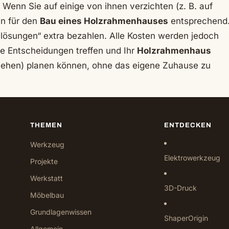
. Wenn Sie auf einige von ihnen verzichten (z. B. auf
en für den
Bau eines Holzrahmenhauses
entsprechend
lösungen“ extra bezahlen. Alle Kosten werden jedoch
rte Entscheidungen treffen und Ihr
Holzrahmenhaus
u sehen) planen können, ohne das eigene Zuhause zu
THEMEN
ENTDECKEN
Werkzeug
Elektrowerkzeug
Projekte
Werkstatt
3D-Druck
Möbelbau
Grundlagenwissen
ShaperOrigin
Allgemein