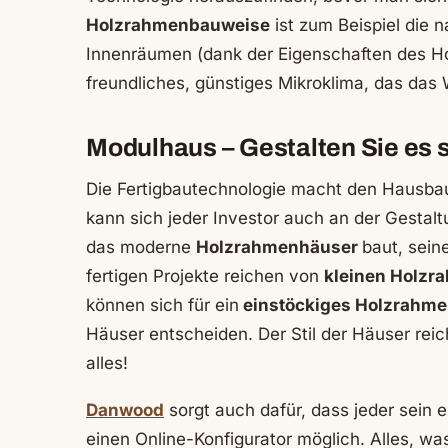
Holzrahmenbauweise
ist zum Beispiel die n
Innenräumen (dank der Eigenschaften des Hol
freundliches, günstiges Mikroklima, das d
Modulhaus – Gestalten Sie es s
Die Fertigbautechnologie macht den Hausba
kann sich jeder Investor auch an der Gestal
das moderne
Holzrahmenhäuser
baut, sein
fertigen Projekte reichen von
kleinen Holz
können sich für ein
einstöckiges Holzrahm
Häuser entscheiden. Der Stil der Häuser reich
alles!
Danwood
sorgt auch dafür, dass jeder sein 
einen Online-Konfigurator möglich. Alles, wa