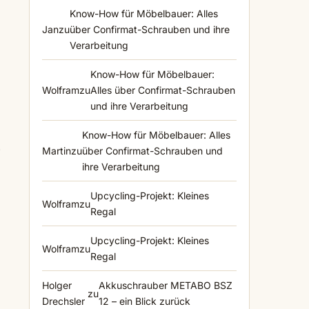
Know-How für Möbelbauer: Alles
Jan
zu
über Confirmat-Schrauben und ihre
Verarbeitung
Know-How für Möbelbauer:
Wolfram
zu
Alles über Confirmat-Schrauben
und ihre Verarbeitung
Know-How für Möbelbauer: Alles
e
Martin
zu
über Confirmat-Schrauben und
ihre Verarbeitung
Upcycling-Projekt: Kleines
Wolfram
zu
Regal
Upcycling-Projekt: Kleines
Wolfram
zu
Regal
Holger
Akkuschrauber METABO BSZ
zu
Drechsler
12 – ein Blick zurück