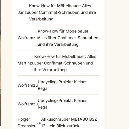
Know-How für Möbelbauer: Alles
Jan
zu
über Confirmat-Schrauben und ihre
Verarbeitung
Know-How für Möbelbauer:
Wolfram
zu
Alles über Confirmat-Schrauben
und ihre Verarbeitung
Know-How für Möbelbauer: Alles
Martin
zu
über Confirmat-Schrauben und
ihre Verarbeitung
Upcycling-Projekt: Kleines
Wolfram
zu
Regal
Upcycling-Projekt: Kleines
Wolfram
zu
Regal
Holger
Akkuschrauber METABO BSZ
zu
Drechsler
12 – ein Blick zurück