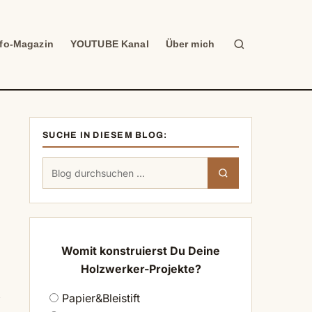
Suche
nfo-Magazin
YOUTUBE Kanal
Über mich
SUCHE IN DIESEM BLOG:
Suchen
Suchen
nach:
Womit konstruierst Du Deine
Holzwerker-Projekte?
s
Papier&Bleistift