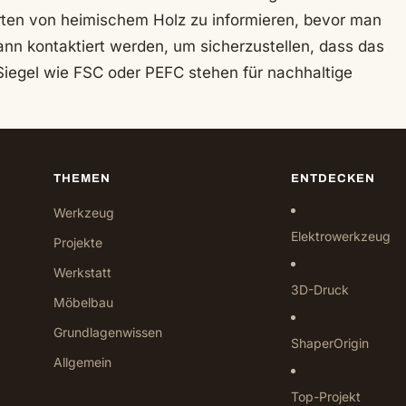
Arten von heimischem Holz zu informieren, bevor man
kann kontaktiert werden, um sicherzustellen, dass das
Siegel wie FSC oder PEFC stehen für nachhaltige
THEMEN
ENTDECKEN
Werkzeug
Elektrowerkzeug
Projekte
Werkstatt
3D-Druck
Möbelbau
Grundlagenwissen
ShaperOrigin
Allgemein
Top-Projekt