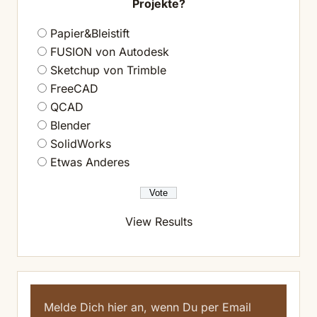
Projekte?
Papier&Bleistift
FUSION von Autodesk
Sketchup von Trimble
FreeCAD
QCAD
Blender
SolidWorks
Etwas Anderes
View Results
Melde Dich hier an, wenn Du per Email