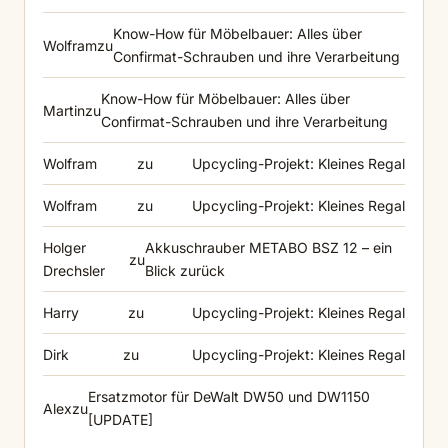
Know-How für Möbelbauer: Alles über
Wolfram
zu
Confirmat-Schrauben und ihre Verarbeitung
Know-How für Möbelbauer: Alles über
Martin
zu
Confirmat-Schrauben und ihre Verarbeitung
Wolfram
zu
Upcycling-Projekt: Kleines Regal
Wolfram
zu
Upcycling-Projekt: Kleines Regal
Holger
Akkuschrauber METABO BSZ 12 – ein
zu
Drechsler
Blick zurück
Harry
zu
Upcycling-Projekt: Kleines Regal
Dirk
zu
Upcycling-Projekt: Kleines Regal
Ersatzmotor für DeWalt DW50 und DW1150
Alex
zu
[UPDATE]