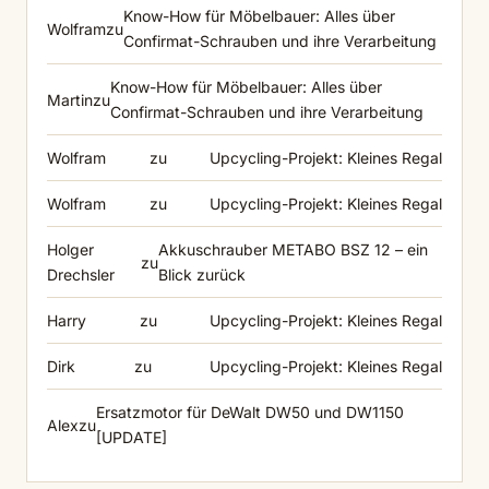
Know-How für Möbelbauer: Alles über
Wolfram
zu
Confirmat-Schrauben und ihre Verarbeitung
Know-How für Möbelbauer: Alles über
Martin
zu
Confirmat-Schrauben und ihre Verarbeitung
Wolfram
zu
Upcycling-Projekt: Kleines Regal
Wolfram
zu
Upcycling-Projekt: Kleines Regal
Holger
Akkuschrauber METABO BSZ 12 – ein
zu
Drechsler
Blick zurück
Harry
zu
Upcycling-Projekt: Kleines Regal
Dirk
zu
Upcycling-Projekt: Kleines Regal
Ersatzmotor für DeWalt DW50 und DW1150
Alex
zu
[UPDATE]