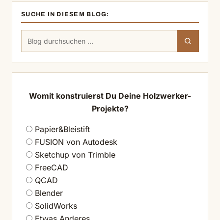
SUCHE IN DIESEM BLOG:
Suchen
Suchen
nach:
Womit konstruierst Du Deine Holzwerker-
Projekte?
Papier&Bleistift
FUSION von Autodesk
Sketchup von Trimble
FreeCAD
QCAD
Blender
SolidWorks
Etwas Anderes